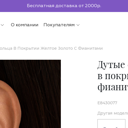
По всей России до ПВЗ СДЭК
О компании
Покупателям
ольца В Покрытии Желтое Золото С Фианитами
Дутые 
в покр
фиани
E8430077
Другая модел