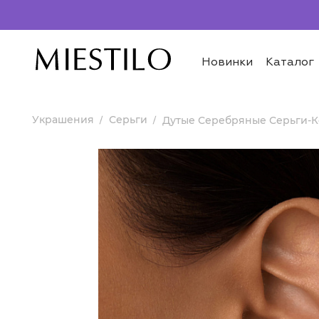
Новинки
Каталог
Украшения
Серьги
Дутые Серебряные Серьги-К