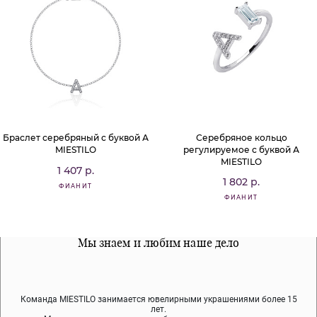
Браслет серебряный с буквой А
Серебряное кольцо
MIESTILO
регулируемое с буквой А
MIESTILO
1 407 р.
1 802 р.
ФИАНИТ
ФИАНИТ
Все наши материалы гипоалергенны
Мы знаем и любим наше дело
Примерка перед покупкой
Команда MIESTILO занимается ювелирными украшениями более 15
Во время доставки спокойно примеряйте украшения, выбирайте те,
Мы используем покрытие (родий, ювелирный сплав), которое не
содержит никеля и свинца — это исключает аллергию.
что вам нравятся, остальные заберёт курьер.
лет.