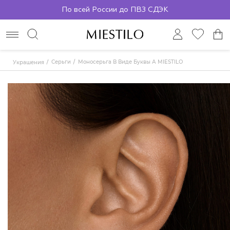
По всей России до ПВЗ СДЭК
Серьги
Моносерьга В Виде Буквы А MIESTILO
Украшения