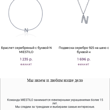
Браслет серебряный с буквой N
Подвеска серебро 925 на шею с
MIESTILO
буквой н
1 235 р.
1 696 р.
ФИАНИТ
ФИАНИТ
Все наши материалы гипоалергенны
Мы знаем и любим наше дело
Примерка перед покупкой
Команда MIESTILO занимается ювелирными украшениями более 15
Во время доставки спокойно примеряйте украшения, выбирайте те,
Мы используем покрытие (родий, ювелирный сплав), которое не
содержит никеля и свинца — это исключает аллергию.
что вам нравятся, остальные заберёт курьер.
лет.
Мы следим за трендами и выбираем самые интересные.