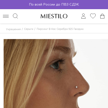
По всей России до ПВЗ СДЭК
Серьги
Пирсинг В Нос Серебро 925 Гвоздик
Украшения