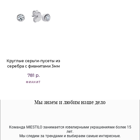
Круглые серьги-пусеты из
серебра с фианитами 3мм
781 р.
ФИАНИТ
Все наши материалы гипоалергенны
Мы знаем и любим наше дело
Примерка перед покупкой
Команда MIESTILO занимается ювелирными украшениями более 15
Во время доставки спокойно примеряйте украшения, выбирайте те,
Мы используем покрытие (родий, ювелирный сплав), которое не
содержит никеля и свинца — это исключает аллергию.
что вам нравятся, остальные заберёт курьер.
лет.
Мы следим за трендами и выбираем самые интересные.