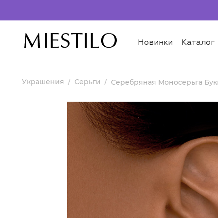
Новинки
Каталог
Украшения
Серьги
Серебряная Моносерьга Бук