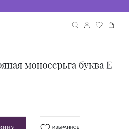
яная моносерьга буква E
зину
ИЗБРАННОЕ