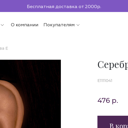
Бесплатная доставка от 2000р.
По всей России до ПВЗ СДЭК
О компании
Покупателям
ва E
Серебр
E1111041
476 р.
В кор