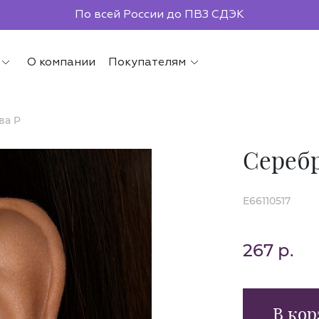
По всей России до ПВЗ СДЭК
О компании
Покупателям
ва P
Серебр
E66110517
267 р.
В кор