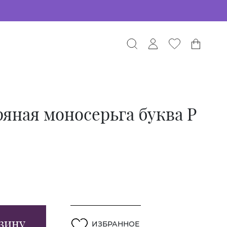
яная моносерьга буква P
зину
ИЗБРАННОЕ