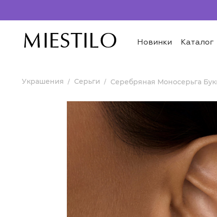
Новинки
Каталог
Украшения
Серьги
Серебряная Моносерьга Бук