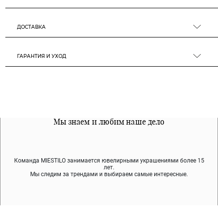
ДОСТАВКА
ГАРАНТИЯ И УХОД
Все наши материалы гипоалергенны
Мы знаем и любим наше дело
Примерка перед покупкой
Команда MIESTILO занимается ювелирными украшениями более 15
Во время доставки спокойно примеряйте украшения, выбирайте те,
Мы используем покрытие (родий, ювелирный сплав), которое не
содержит никеля и свинца — это исключает аллергию.
что вам нравятся, остальные заберёт курьер.
лет.
Мы следим за трендами и выбираем самые интересные.