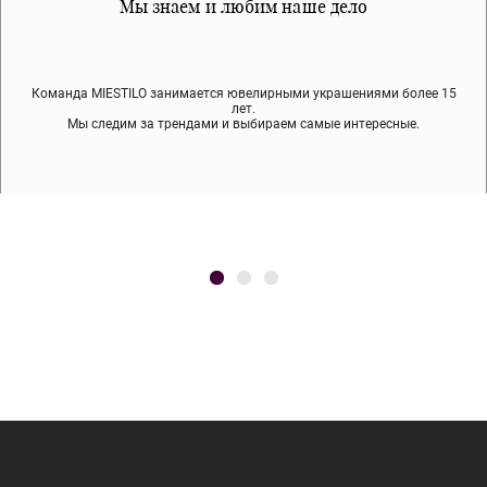
Все наши материалы гипоалергенны
Мы знаем и любим наше дело
Примерка перед покупкой
Команда MIESTILO занимается ювелирными украшениями более 15
Во время доставки спокойно примеряйте украшения, выбирайте те,
Мы используем покрытие (родий, ювелирный сплав), которое не
содержит никеля и свинца — это исключает аллергию.
что вам нравятся, остальные заберёт курьер.
лет.
Мы следим за трендами и выбираем самые интересные.