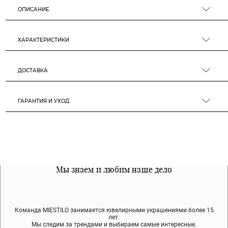
ОПИСАНИЕ
ХАРАКТЕРИСТИКИ
ДОСТАВКА
ГАРАНТИЯ И УХОД
Все наши материалы гипоалергенны
Мы знаем и любим наше дело
Примерка перед покупкой
Команда MIESTILO занимается ювелирными украшениями более 15
Во время доставки спокойно примеряйте украшения, выбирайте те,
Мы используем покрытие (родий, ювелирный сплав), которое не
содержит никеля и свинца — это исключает аллергию.
что вам нравятся, остальные заберёт курьер.
лет.
Мы следим за трендами и выбираем самые интересные.