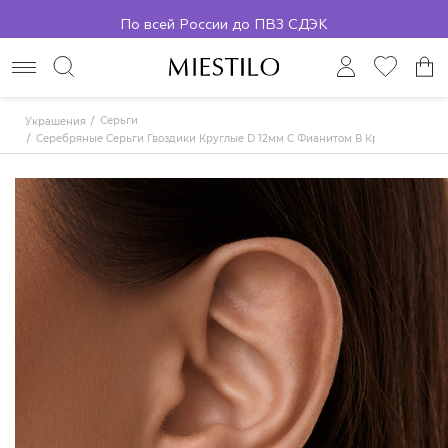
По всей России до ПВЗ СДЭК
Серьги
Украшения
Серебряные Серьги Гвоздики Круглые D 12мм С Фианитом В Круглой Огран