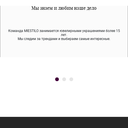
Все наши материалы гипоалергенны
Мы знаем и любим наше дело
Примерка перед покупкой
Команда MIESTILO занимается ювелирными украшениями более 15
Во время доставки спокойно примеряйте украшения, выбирайте те,
Мы используем покрытие (родий, ювелирный сплав), которое не
содержит никеля и свинца — это исключает аллергию.
что вам нравятся, остальные заберёт курьер.
лет.
Мы следим за трендами и выбираем самые интересные.