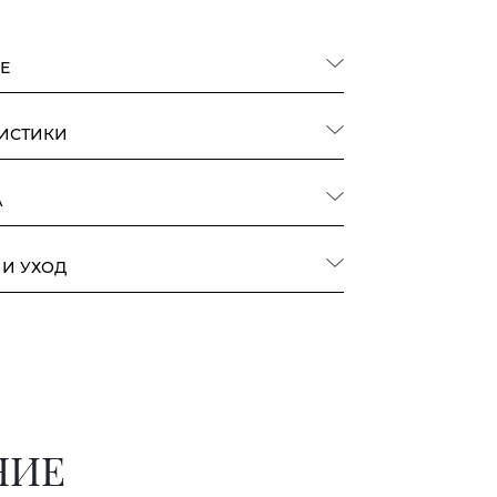
Е
РИСТИКИ
А
 И УХОД
НИЕ