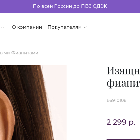
По всей России до ПВЗ СДЭК
О компании
Покупателям
ными Фианитами
Изящн
фиани
E6910108
2 299 р.