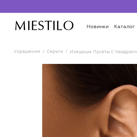
Новинки
Каталог
Украшения
Серьги
Изящные Пусеты С Квадрат