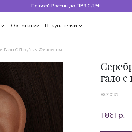
По всей России до ПВЗ СДЭК
О компании
Покупателям
и Гало С Голубым Фианитом
Сереб
гало с
E8710137
1 861 р.