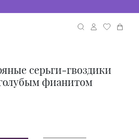
ряные серьги-гвоздики
 голубым фианитом