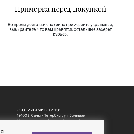
Примерка перед покупкой
Во время доставки спокойно примеряйте украшения,
выбирайте те, что вам нравятся, остальные заберёт
курьер.
ООО "МИЕ&МИЕСТИЛО"
191002, Санкт-Петербург, ул. Большая
Московская, д. 1-3, литер А, офис 10.
ИНН: 7810557441, ОГРН: 1097847178560
ия