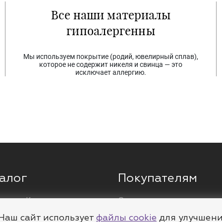
Все наши материалы
гипоалергенны
Мы используем покрытие (родий, ювелирный сплав),
которое не содержит никеля и свинца — это
исключает аллергию.
алог
Покупателям
ги
Кольца
О компании
ы
Цепи
Доставка
Наш сайт использует
файлы cookie
для улучшен