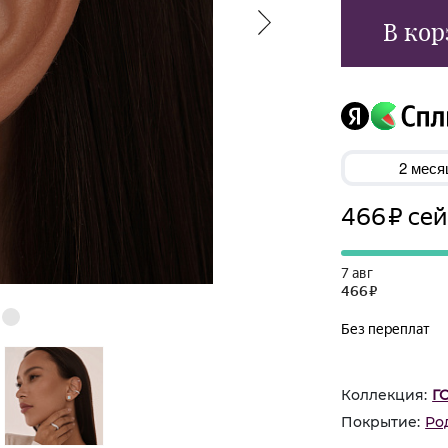
В кор
Коллекция:
Г
Покрытие:
Ро