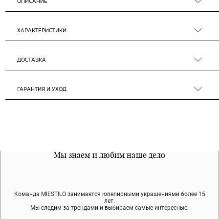
ОПИСАНИЕ
ХАРАКТЕРИСТИКИ
ДОСТАВКА
ГАРАНТИЯ И УХОД
Все наши материалы гипоалергенны
Мы знаем и любим наше дело
Примерка перед покупкой
Команда MIESTILO занимается ювелирными украшениями более 15
Во время доставки спокойно примеряйте украшения, выбирайте те,
Мы используем покрытие (родий, ювелирный сплав), которое не
содержит никеля и свинца — это исключает аллергию.
что вам нравятся, остальные заберёт курьер.
лет.
Мы следим за трендами и выбираем самые интересные.