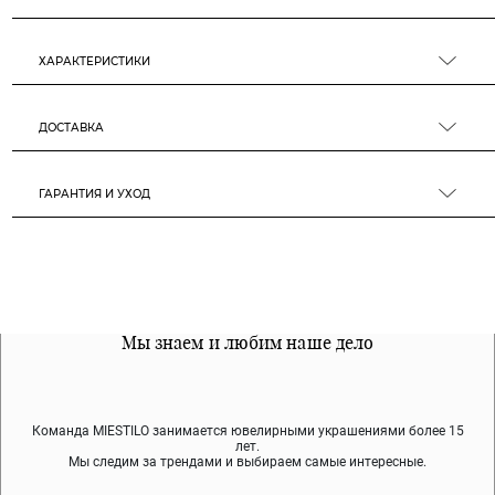
ХАРАКТЕРИСТИКИ
ДОСТАВКА
ГАРАНТИЯ И УХОД
Все наши материалы гипоалергенны
Мы знаем и любим наше дело
Примерка перед покупкой
Команда MIESTILO занимается ювелирными украшениями более 15
Во время доставки спокойно примеряйте украшения, выбирайте те,
Мы используем покрытие (родий, ювелирный сплав), которое не
содержит никеля и свинца — это исключает аллергию.
что вам нравятся, остальные заберёт курьер.
лет.
Мы следим за трендами и выбираем самые интересные.