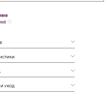
иана
дий
Е
РИСТИКИ
А
 И УХОД