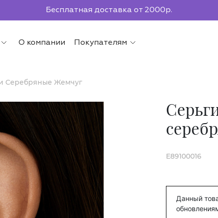
Бесплатная доставка от 2000р.
По всей России до ПВЗ СДЭК
О компании
Покупателям
ки Серебряные Жемчуг
Серьги
сереб
E89100016
Данный това
обновления