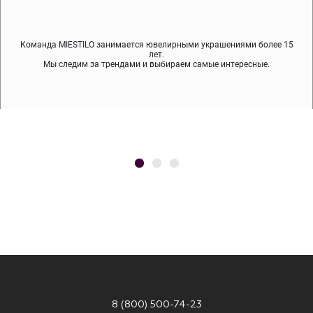
Команда MIESTILO занимается ювелирными украшениями более 15
Во время доставки спокойно примеряйте украшения, выбирайте те,
Мы используем покрытие (родий, ювелирный сплав), которое не
содержит никеля и свинца — это исключает аллергию.
что вам нравятся, остальные заберёт курьер.
лет.
Мы следим за трендами и выбираем самые интересные.
8 (800) 500-74-23