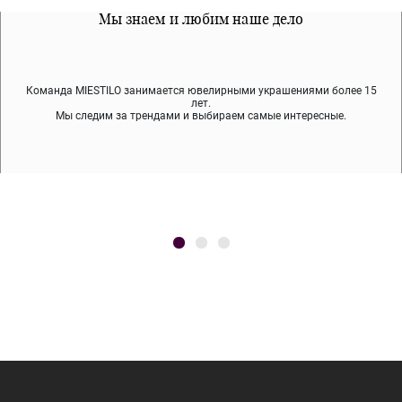
Все наши материалы гипоалергенны
Мы знаем и любим наше дело
Примерка перед покупкой
Команда MIESTILO занимается ювелирными украшениями более 15
Во время доставки спокойно примеряйте украшения, выбирайте те,
Мы используем покрытие (родий, ювелирный сплав), которое не
содержит никеля и свинца — это исключает аллергию.
что вам нравятся, остальные заберёт курьер.
лет.
Мы следим за трендами и выбираем самые интересные.