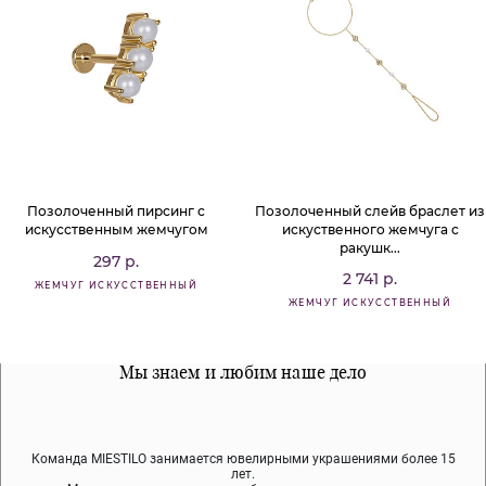
Позолоченный пирсинг с
Позолоченный слейв браслет из
искусственным жемчугом
искуственного жемчуга с
ракушк...
297 р.
2 741 р.
ЖЕМЧУГ ИСКУССТВЕННЫЙ
ЖЕМЧУГ ИСКУССТВЕННЫЙ
Все наши материалы гипоалергенны
Мы знаем и любим наше дело
Примерка перед покупкой
Команда MIESTILO занимается ювелирными украшениями более 15
Во время доставки спокойно примеряйте украшения, выбирайте те,
Мы используем покрытие (родий, ювелирный сплав), которое не
содержит никеля и свинца — это исключает аллергию.
что вам нравятся, остальные заберёт курьер.
лет.