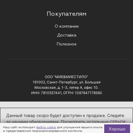
Покупателям
О компании
Доставка
Полезное
ООО "МИЕ&МИЕСТИЛО"
191002, Санкт-Петербург, ул. Большая
Московская, д. 1-3, литер А, офис 10.
ИНН: 7810557441, ОГРН: 1097847178560
Данный товар скоро будет доступен к продаже. Следите
© 2026 Все права защищены
за нашими обновлениями. Посмотреть остальные
.
СЕРЬГИ
Политика конфиденциальности
Наш сайт использует
файлы cookie
для улучшения вашего опыта
Хорошо
и предоставления персонализированного контента.