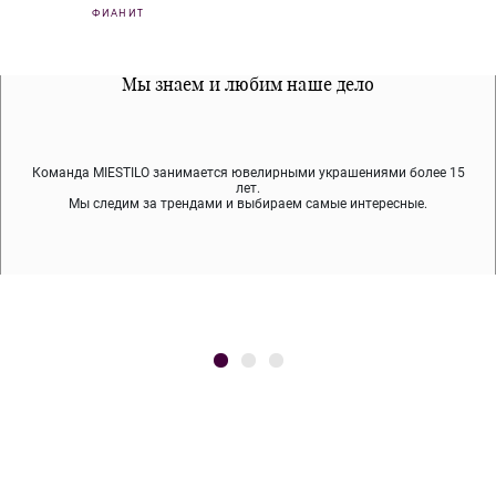
ФИАНИТ
Все наши материалы гипоалергенны
Мы знаем и любим наше дело
Примерка перед покупкой
Команда MIESTILO занимается ювелирными украшениями более 15
Во время доставки спокойно примеряйте украшения, выбирайте те,
Мы используем покрытие (родий, ювелирный сплав), которое не
содержит никеля и свинца — это исключает аллергию.
что вам нравятся, остальные заберёт курьер.
лет.
Мы следим за трендами и выбираем самые интересные.