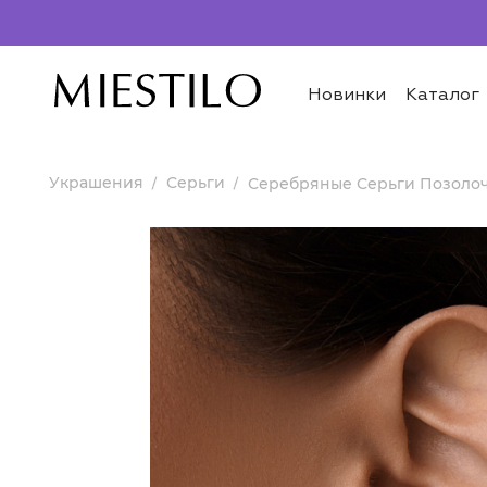
Новинки
Каталог
Украшения
Серьги
Серебряные Серьги Позоло