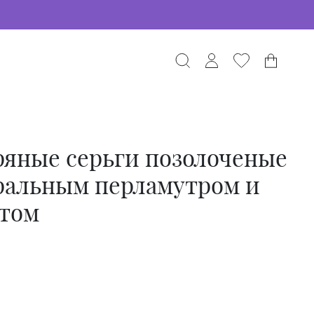
ряные серьги позолоченые
ральным перламутром и
том