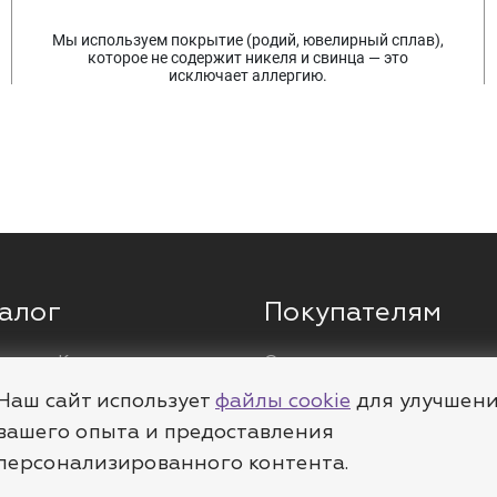
Мы используем покрытие (родий, ювелирный сплав),
которое не содержит никеля и свинца — это
исключает аллергию.
алог
Покупателям
ги
Кольца
О компании
ы
Цепи
Доставка
Наш сайт использует
файлы cookie
для улучшен
леты
Пирсинг
Полезное
вашего опыта и предоставления
персонализированного контента.
е
Шармы