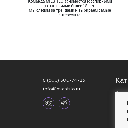
Команда MIESTILO занимается ювелирными
украшениями более 15 лет.
Мы следим за трендами и выбираем самые
интересные.
Кат
8 (800) 500-74-23
info@miestilo.ru
Серь
Кафф
Брас
Коль