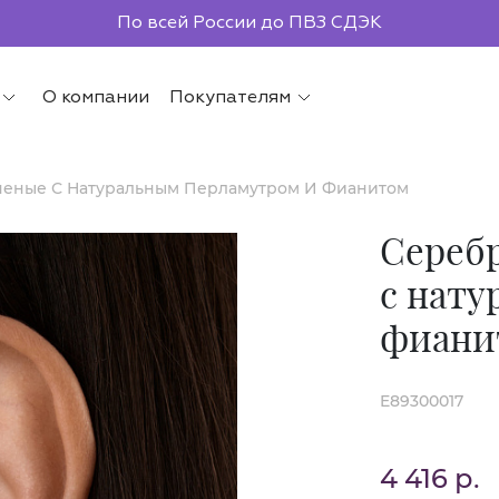
По всей России до ПВЗ СДЭК
О компании
Покупателям
ченые С Натуральным Перламутром И Фианитом
Сереб
с нату
фиани
E89300017
4 416 р.