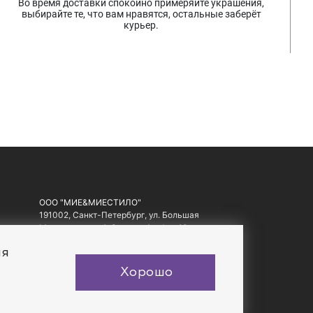
Во время доставки спокойно примеряйте украшения,
выбирайте те, что вам нравятся, остальные заберёт
курьер.
ООО "МИЕ&МИЕСТИЛО"
191002, Санкт-Петербург, ул. Большая
Московская, д. 1-3, литер А, офис 10.
ИНН: 7810557441, ОГРН: 1097847178560
ия
Хорошо