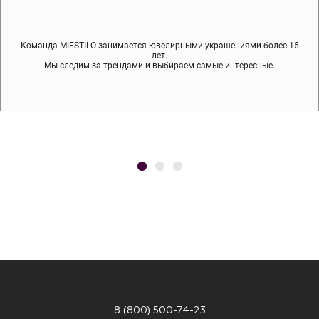
Команда MIESTILO занимается ювелирными украшениями более 15
Во время доставки спокойно примеряйте украшения, выбирайте те,
Мы используем покрытие (родий, ювелирный сплав), которое не
содержит никеля и свинца — это исключает аллергию.
что вам нравятся, остальные заберёт курьер.
лет.
Мы следим за трендами и выбираем самые интересные.
8 (800) 500-74-23