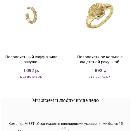
Позолоченный кафф в виде
Позолоченное кольцо с
ракушек
акцентной ракушкой
1 092 р.
1 892 р.
БЕЗ ВСТАВОК
БЕЗ ВСТАВОК
Все наши материалы гипоалергенны
Мы знаем и любим наше дело
Примерка перед покупкой
Команда MIESTILO занимается ювелирными украшениями более 15
Во время доставки спокойно примеряйте украшения, выбирайте те,
Мы используем покрытие (родий, ювелирный сплав), которое не
содержит никеля и свинца — это исключает аллергию.
что вам нравятся, остальные заберёт курьер.
лет.