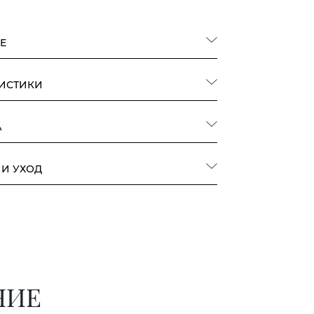
Е
РИСТИКИ
А
 И УХОД
НИЕ