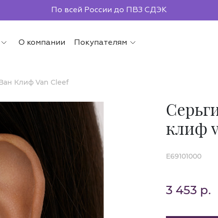
По всей России до ПВЗ СДЭК
О компании
Покупателям
Ван Клиф Van Cleef
Серьги
клиф v
E69101000
3 453 р.