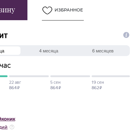
зину
ИЗБРАННОЕ
йконик
дий