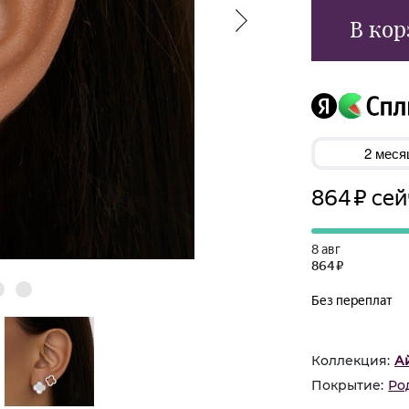
В кор
Коллекция:
А
Покрытие:
Ро