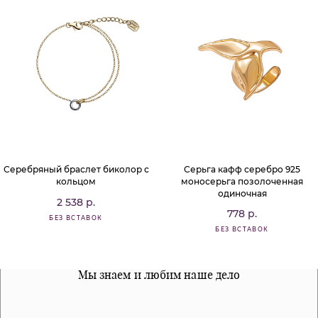
Серебряный браслет биколор с
Серьга кафф серебро 925
кольцом
моносерьга позолоченная
одиночная
2 538 р.
778 р.
БЕЗ ВСТАВОК
БЕЗ ВСТАВОК
Все наши материалы гипоалергенны
Мы знаем и любим наше дело
Примерка перед покупкой