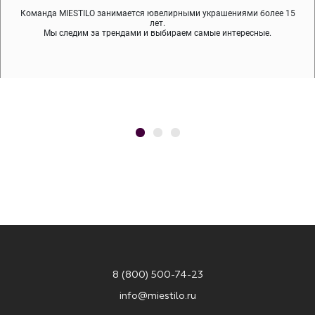
Команда MIESTILO занимается ювелирными украшениями более 15
Во время доставки спокойно примеряйте украшения, выбирайте те,
Мы используем покрытие (родий, ювелирный сплав), которое не
содержит никеля и свинца — это исключает аллергию.
что вам нравятся, остальные заберёт курьер.
лет.
Мы следим за трендами и выбираем самые интересные.
8 (800) 500-74-23
info@miestilo.ru