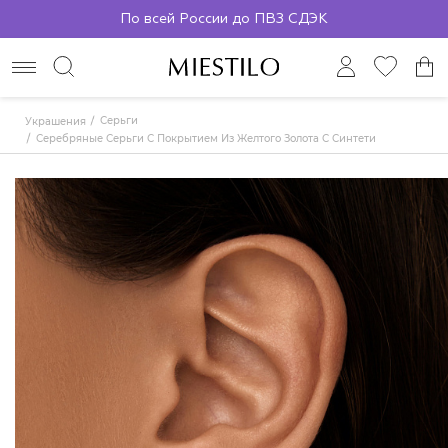
По всей России до ПВЗ СДЭК
Серьги
Украшения
Серебряные Серьги С Покрытием Из Желтого Золота С Синтетической Шпи