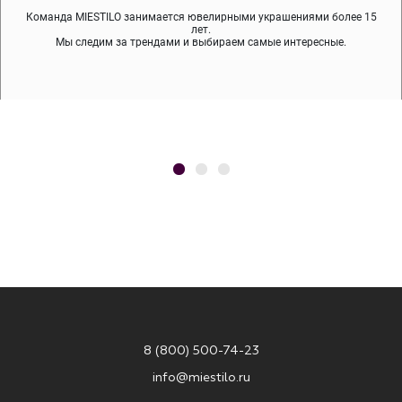
Команда MIESTILO занимается ювелирными украшениями более 15
Во время доставки спокойно примеряйте украшения, выбирайте те,
Мы используем покрытие (родий, ювелирный сплав), которое не
содержит никеля и свинца — это исключает аллергию.
что вам нравятся, остальные заберёт курьер.
лет.
Мы следим за трендами и выбираем самые интересные.
8 (800) 500-74-23
info@miestilo.ru