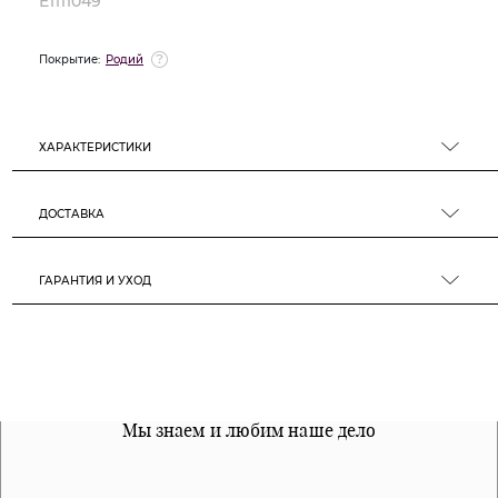
E1111049
Покрытие:
Родий
ХАРАКТЕРИСТИКИ
ДОСТАВКА
ГАРАНТИЯ И УХОД
Все наши материалы гипоалергенны
Мы знаем и любим наше дело
Примерка перед покупкой