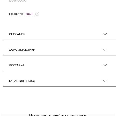
E6610500
Покрытие:
Родий
ОПИСАНИЕ
ХАРАКТЕРИСТИКИ
ДОСТАВКА
ГАРАНТИЯ И УХОД
Все наши материалы гипоалергенны
Мы знаем и любим наше дело
Примерка перед покупкой