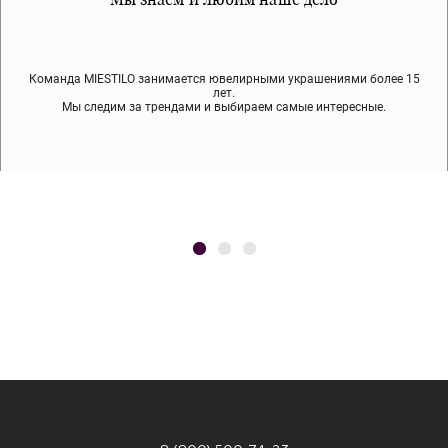
Команда MIESTILO занимается ювелирными украшениями более 15
Во время доставки спокойно примеряйте украшения, выбирайте те,
Мы используем покрытие (родий, ювелирный сплав), которое не
содержит никеля и свинца — это исключает аллергию.
что вам нравятся, остальные заберёт курьер.
лет.
Мы следим за трендами и выбираем самые интересные.