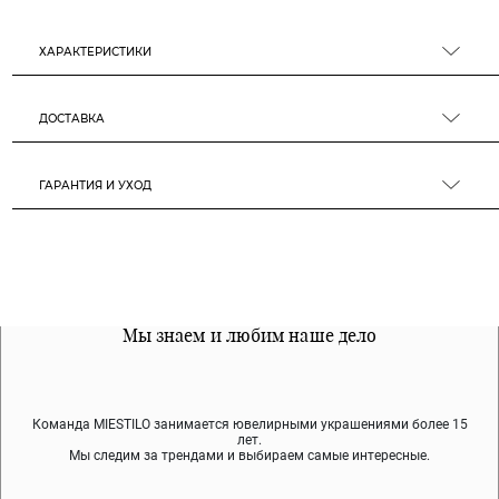
ХАРАКТЕРИСТИКИ
ДОСТАВКА
ГАРАНТИЯ И УХОД
Все наши материалы гипоалергенны
Мы знаем и любим наше дело
Примерка перед покупкой
Команда MIESTILO занимается ювелирными украшениями более 15
Во время доставки спокойно примеряйте украшения, выбирайте те,
Мы используем покрытие (родий, ювелирный сплав), которое не
содержит никеля и свинца — это исключает аллергию.
что вам нравятся, остальные заберёт курьер.
лет.
Мы следим за трендами и выбираем самые интересные.