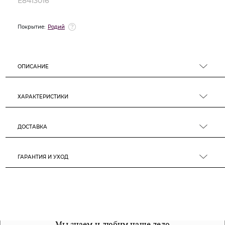
E8413016
Покрытие:
Родий
ОПИСАНИЕ
ХАРАКТЕРИСТИКИ
ДОСТАВКА
ГАРАНТИЯ И УХОД
Все наши материалы гипоалергенны
Мы знаем и любим наше дело
Примерка перед покупкой