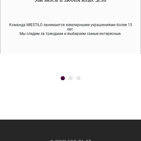
Команда MIESTILO занимается ювелирными украшениями более 15
Во время доставки спокойно примеряйте украшения, выбирайте те,
Мы используем покрытие (родий, ювелирный сплав), которое не
содержит никеля и свинца — это исключает аллергию.
что вам нравятся, остальные заберёт курьер.
лет.
Мы следим за трендами и выбираем самые интересные.