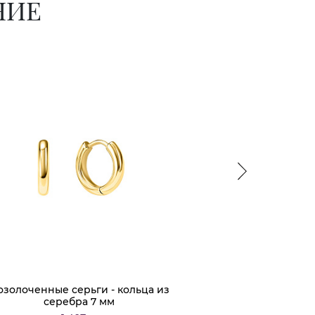
НИЕ
озолоченные серьги - кольца из
Пирсинг в ухо х
серебра 7 мм
фиан