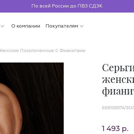
По всей России до ПВЗ СДЭК
О компании
Покупателям
 Женские Позолоченные С Фианитами
Серьги
женск
фиани
E69100074/З
1 493 р.