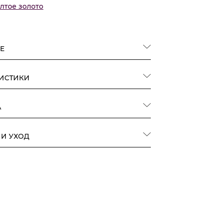
лтое золото
Е
РИСТИКИ
А
 И УХОД