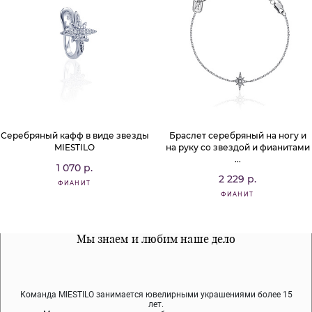
Серебряный кафф в виде звезды
Браслет серебряный на ногу и
MIESTILO
на руку со звездой и фианитами
...
1 070 р.
2 229 р.
ФИАНИТ
ФИАНИТ
Все наши материалы гипоалергенны
Мы знаем и любим наше дело
Примерка перед покупкой
Команда MIESTILO занимается ювелирными украшениями более 15
Во время доставки спокойно примеряйте украшения, выбирайте те,
Мы используем покрытие (родий, ювелирный сплав), которое не
содержит никеля и свинца — это исключает аллергию.
что вам нравятся, остальные заберёт курьер.
лет.