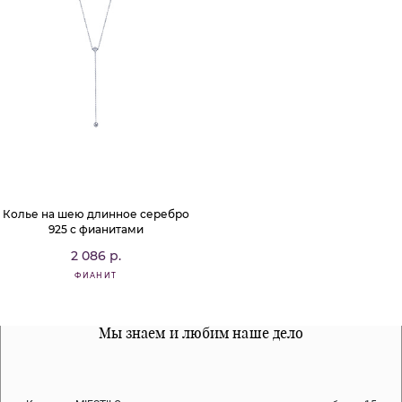
Колье на шею длинное серебро
925 с фианитами
2 086 р.
ФИАНИТ
Все наши материалы гипоалергенны
Мы знаем и любим наше дело
Примерка перед покупкой