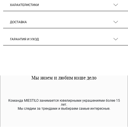
ХАРАКТЕРИСТИКИ
ДОСТАВКА
ГАРАНТИЯ И УХОД
Все наши материалы гипоалергенны
Мы знаем и любим наше дело
Примерка перед покупкой
Команда MIESTILO занимается ювелирными украшениями более 15
Во время доставки спокойно примеряйте украшения, выбирайте те,
Мы используем покрытие (родий, ювелирный сплав), которое не
содержит никеля и свинца — это исключает аллергию.
что вам нравятся, остальные заберёт курьер.
лет.
Мы следим за трендами и выбираем самые интересные.