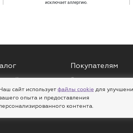
исключает аллергию.
алог
Покупателям
ги
Кольца
О компании
ы
Цепи
Доставка
Наш сайт использует
файлы cookie
для улучшен
леты
Пирсинг
Полезное
вашего опыта и предоставления
персонализированного контента.
е
Шармы