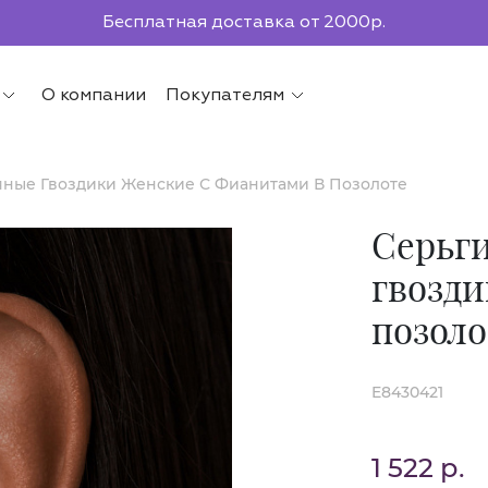
Бесплатная доставка от 2000р.
По всей России до ПВЗ СДЭК
О компании
Покупателям
яные Гвоздики Женские С Фианитами В Позолоте
Серьги
гвозди
позоло
E8430421
1 522 р.