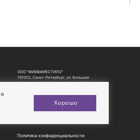
ООО "МИЕ&МИЕСТИЛО"
191002, Санкт-Петербург, ул. Большая
Московская, д. 1-3, литер А, офис 10.
ИНН: 7810557441, ОГРН: 1097847178560
ия
Хорошо
Политика конфиденциальности