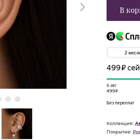
В кор
Коллекция:
А
Покрытие:
Ро