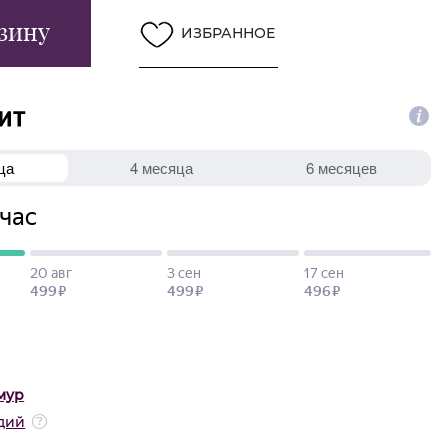
зину
ИЗБРАННОЕ
мур
дий