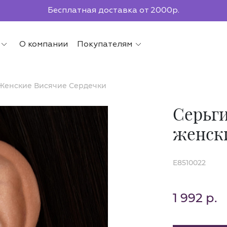
По всей России до ПВЗ СДЭК
О компании
Покупателям
 Женские Висячие Сердечки
Серьги
женск
E8510022
1 992 р.