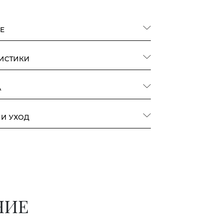
Е
РИСТИКИ
А
 И УХОД
НИЕ