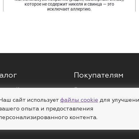
которое не содержит никеля и свинца — это
исключает аллергию.
алог
Покупателям
ги
Кольца
О компании
ы
Цепи
Доставка
Наш сайт использует
файлы cookie
для улучшен
леты
Пирсинг
Полезное
вашего опыта и предоставления
персонализированного контента.
е
Шармы