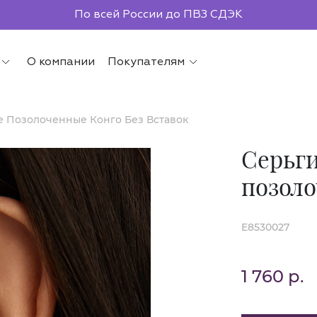
По всей России до ПВЗ СДЭК
О компании
Покупателям
е Позолоченные Конго Без Вставок
Серьги
позоло
E8530027
1 760 р.