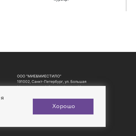
ООО "МИЕ&МИЕСТИЛО"
191002, Санкт-Петербург, ул. Большая
Московская, д. 1-3, литер А, офис 10.
ИНН: 7810557441, ОГРН: 1097847178560
ия
Хорошо