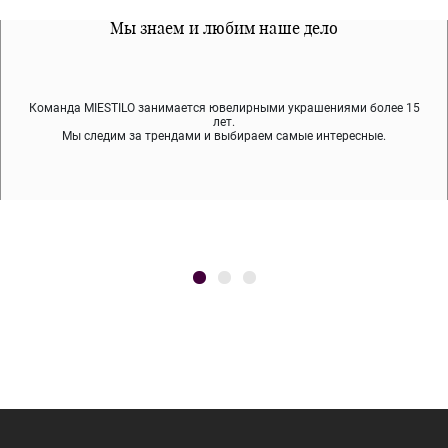
Все наши материалы гипоалергенны
Мы знаем и любим наше дело
Примерка перед покупкой
Команда MIESTILO занимается ювелирными украшениями более 15
Во время доставки спокойно примеряйте украшения, выбирайте те,
Мы используем покрытие (родий, ювелирный сплав), которое не
содержит никеля и свинца — это исключает аллергию.
что вам нравятся, остальные заберёт курьер.
лет.
Мы следим за трендами и выбираем самые интересные.