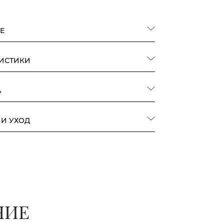
Е
РИСТИКИ
А
 И УХОД
НИЕ