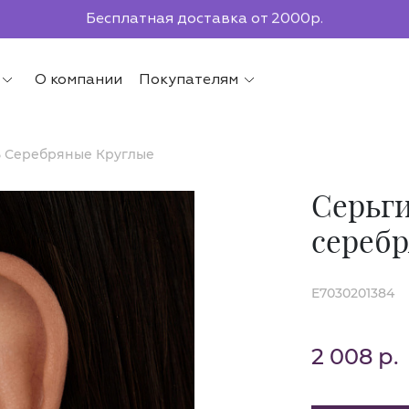
Бесплатная доставка от 2000р.
По всей России до ПВЗ СДЭК
О компании
Покупателям
5 Серебряные Круглые
Серьги
сереб
E7030201384
2 008 р.