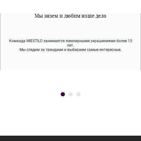
Все наши материалы гипоалергенны
Мы знаем и любим наше дело
Примерка перед покупкой
Команда MIESTILO занимается ювелирными украшениями более 15
Во время доставки спокойно примеряйте украшения, выбирайте те,
Мы используем покрытие (родий, ювелирный сплав), которое не
содержит никеля и свинца — это исключает аллергию.
что вам нравятся, остальные заберёт курьер.
лет.
Мы следим за трендами и выбираем самые интересные.