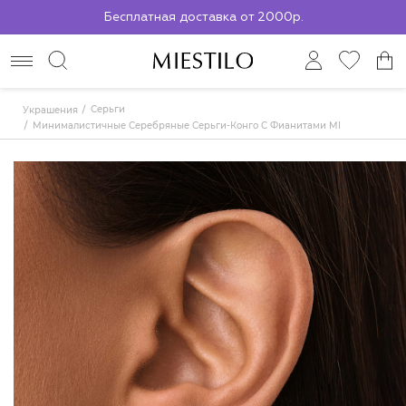
По всей России до ПВЗ СДЭК
Серьги
Украшения
Минималистичные Серебряные Серьги-Конго С Фианитами MIESTILO