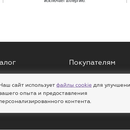
исключает аллергию.
алог
Покупателям
ги
Кольца
О компании
ы
Цепи
Доставка
Наш сайт использует
файлы cookie
для улучшен
вашего опыта и предоставления
леты
Пирсинг
Полезное
персонализированного контента.
е
Шармы