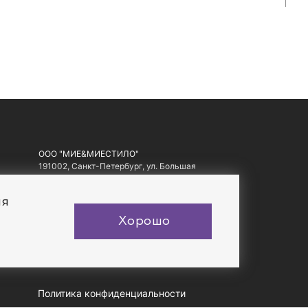
ООО "МИЕ&МИЕСТИЛО"
191002, Санкт-Петербург, ул. Большая
Московская, д. 1-3, литер А, офис 10.
ИНН: 7810557441, ОГРН: 1097847178560
ия
Хорошо
Политика конфиденциальности