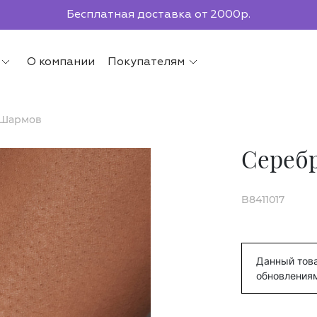
Бесплатная доставка от 2000р.
По всей России до ПВЗ СДЭК
О компании
Покупателям
 Шармов
Сереб
B8411017
Данный това
обновления