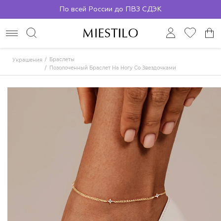
По всей России до ПВЗ СДЭК
Браслеты
Украшения
Позолоченный Браслет На Ногу Со Звездочками