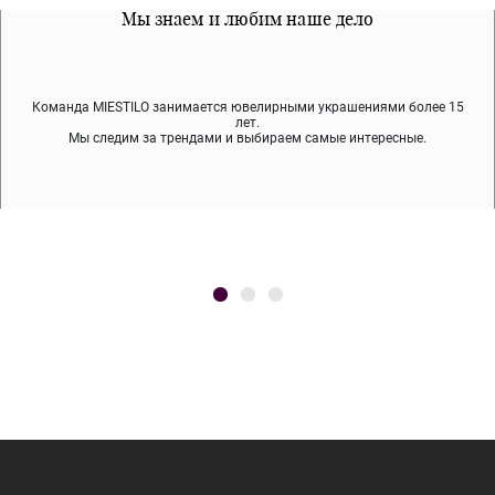
Все наши материалы гипоалергенны
Мы знаем и любим наше дело
Примерка перед покупкой
Команда MIESTILO занимается ювелирными украшениями более 15
Во время доставки спокойно примеряйте украшения, выбирайте те,
Мы используем покрытие (родий, ювелирный сплав), которое не
содержит никеля и свинца — это исключает аллергию.
что вам нравятся, остальные заберёт курьер.
лет.
Мы следим за трендами и выбираем самые интересные.