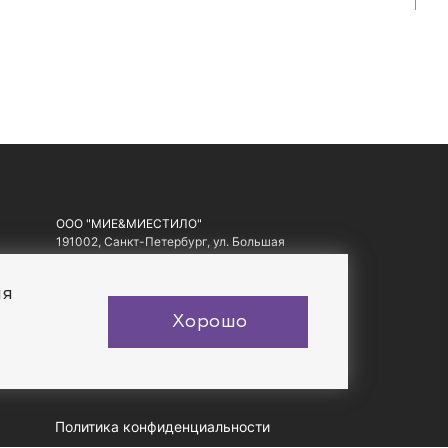
ООО "МИЕ&МИЕСТИЛО"
191002, Санкт-Петербург, ул. Большая
Московская, д. 1-3, литер А, офис 10.
ИНН: 7810557441, ОГРН: 1097847178560
ия
Хорошо
Политика конфиденциальности