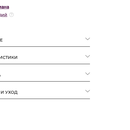
иана
дий
Е
РИСТИКИ
А
 И УХОД