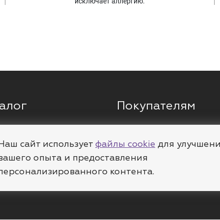
исключает аллергию.
алог
Покупателям
ги
Кольца
О компании
ы
Цепи
Доставка
Наш сайт использует
файлы cookie
для улучшен
вашего опыта и предоставления
леты
Пирсинг
Полезное
персонализированного контента.
е
Шармы