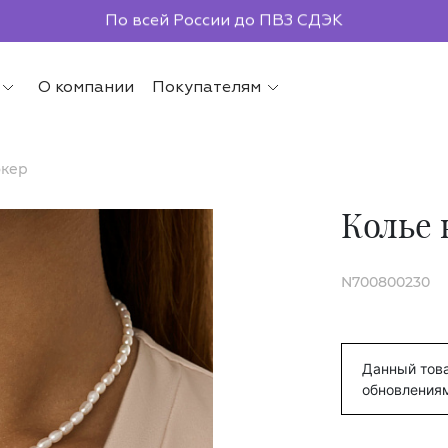
По всей России до ПВЗ СДЭК
О компании
Покупателям
окер
Колье 
N700800230
Данный това
обновления