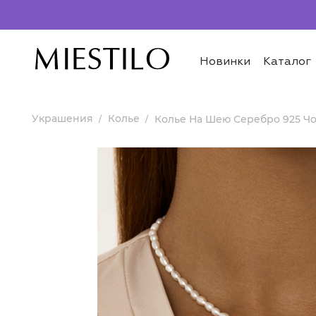
Новинки
Каталог
Украшения
Колье
Колье На Шею Серебро 925 Ч