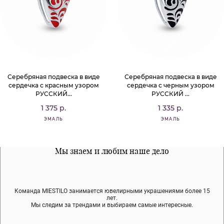
Серебряная подвеска в виде
Серебряная подвеска в виде
сердечка с красным узором
сердечка с черным узором
РУССКИЙ...
РУССКИЙ ...
1 375 р.
1 335 р.
ЭМАЛЬ
ЭМАЛЬ
Все наши материалы гипоалергенны
Мы знаем и любим наше дело
Примерка перед покупкой
Команда MIESTILO занимается ювелирными украшениями более 15
Во время доставки спокойно примеряйте украшения, выбирайте те,
Мы используем покрытие (родий, ювелирный сплав), которое не
содержит никеля и свинца — это исключает аллергию.
что вам нравятся, остальные заберёт курьер.
лет.
Мы следим за трендами и выбираем самые интересные.