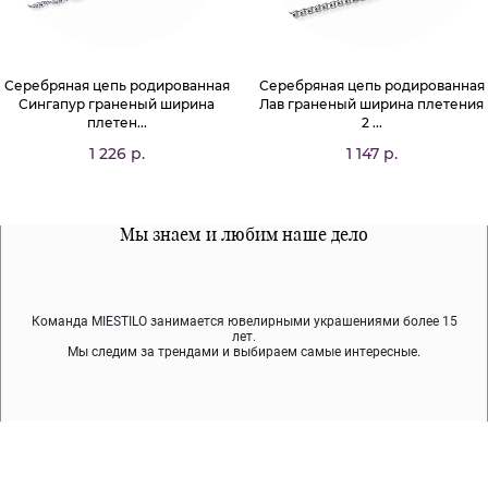
Серебряная цепь родированная
Серебряная цепь родированная
Сингапур граненый ширина
Лав граненый ширина плетения
плетен...
2 ...
1 226 р.
1 147 р.
Все наши материалы гипоалергенны
Мы знаем и любим наше дело
Примерка перед покупкой
Команда MIESTILO занимается ювелирными украшениями более 15
Во время доставки спокойно примеряйте украшения, выбирайте те,
Мы используем покрытие (родий, ювелирный сплав), которое не
содержит никеля и свинца — это исключает аллергию.
что вам нравятся, остальные заберёт курьер.
лет.
Мы следим за трендами и выбираем самые интересные.