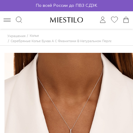
По всей России до ПВЗ СДЭК
Колье
Украшения
Серебряные Колье Буква А С Фианитами В Натуральном Перламутре