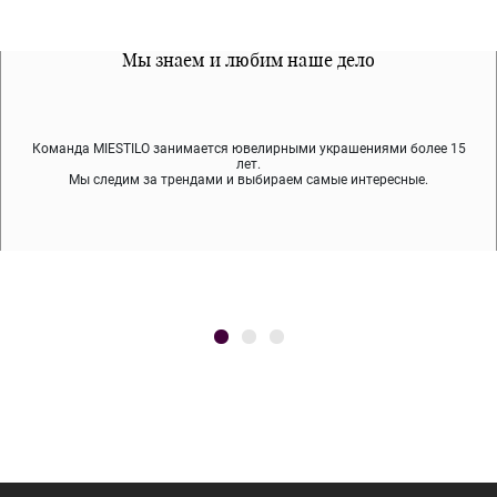
Все наши материалы гипоалергенны
Мы знаем и любим наше дело
Примерка перед покупкой
Команда MIESTILO занимается ювелирными украшениями более 15
Во время доставки спокойно примеряйте украшения, выбирайте те,
Мы используем покрытие (родий, ювелирный сплав), которое не
содержит никеля и свинца — это исключает аллергию.
что вам нравятся, остальные заберёт курьер.
лет.
Мы следим за трендами и выбираем самые интересные.