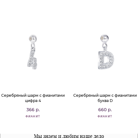
Серебряный шарм с фианитами
Серебряный шарм с фианитами
цифра 4
буква D
366 р.
660 р.
ФИАНИТ
ФИАНИТ
Все наши материалы гипоалергенны
Мы знаем и любим наше дело
Примерка перед покупкой