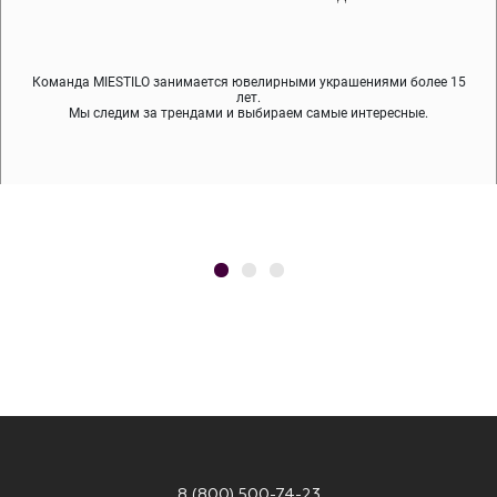
Команда MIESTILO занимается ювелирными украшениями более 15
Во время доставки спокойно примеряйте украшения, выбирайте те,
Мы используем покрытие (родий, ювелирный сплав), которое не
содержит никеля и свинца — это исключает аллергию.
что вам нравятся, остальные заберёт курьер.
лет.
Мы следим за трендами и выбираем самые интересные.
8 (800) 500-74-23