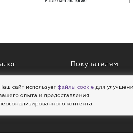
исключает аллергию.
алог
Покупателям
ги
Кольца
О компании
ы
Цепи
Доставка
Наш сайт использует
файлы cookie
для улучшен
вашего опыта и предоставления
леты
Пирсинг
Полезное
персонализированного контента.
е
Шармы