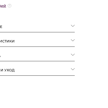
дий
Е
РИСТИКИ
А
 И УХОД