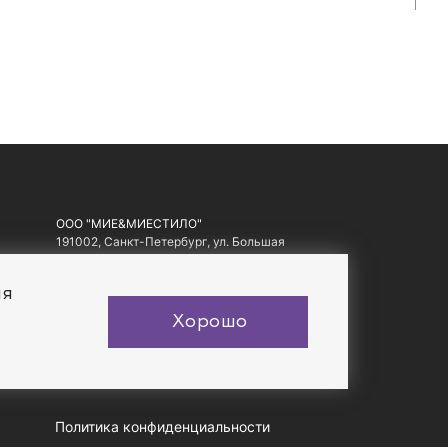
ООО "МИЕ&МИЕСТИЛО"
191002, Санкт-Петербург, ул. Большая
Московская, д. 1-3, литер А, офис 10.
ИНН: 7810557441, ОГРН: 1097847178560
ия
Хорошо
Политика конфиденциальности