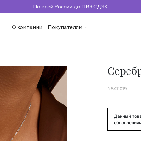
По всей России до ПВЗ СДЭК
О компании
Покупателям
Сереб
N8411019
Данный това
обновления