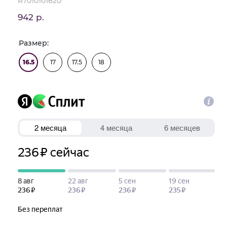
R7010101620
942 р.
Размер:
16.5
17
17.5
18