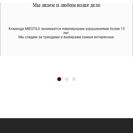
Все наши материалы гипоалергенны
Мы знаем и любим наше дело
Примерка перед покупкой
Команда MIESTILO занимается ювелирными украшениями более 15
Во время доставки спокойно примеряйте украшения, выбирайте те,
Мы используем покрытие (родий, ювелирный сплав), которое не
содержит никеля и свинца — это исключает аллергию.
что вам нравятся, остальные заберёт курьер.
лет.
Мы следим за трендами и выбираем самые интересные.