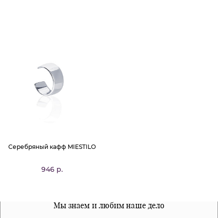
Серебряный кафф MIESTILO
946 р.
Все наши материалы гипоалергенны
Мы знаем и любим наше дело
Примерка перед покупкой