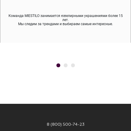
Команда MIESTILO занимается ювелирными украшениями более 15
Во время доставки спокойно примеряйте украшения, выбирайте те,
Мы используем покрытие (родий, ювелирный сплав), которое не
содержит никеля и свинца — это исключает аллергию.
что вам нравятся, остальные заберёт курьер.
лет.
Мы следим за трендами и выбираем самые интересные.
8 (800) 500-74-23