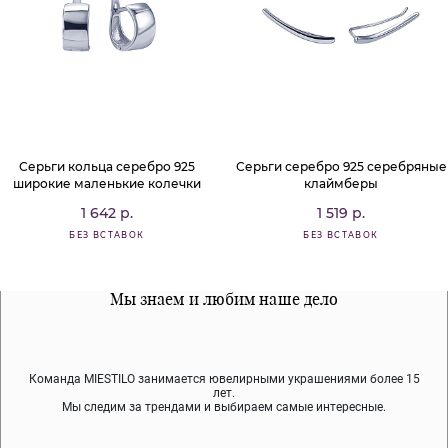
Серьги кольца серебро 925
Серьги серебро 925 серебряные
широкие маленькие колечки
клаймберы
1 642 р.
1 519 р.
БЕЗ ВСТАВОК
БЕЗ ВСТАВОК
Все наши материалы гипоалергенны
Мы знаем и любим наше дело
Примерка перед покупкой
Команда MIESTILO занимается ювелирными украшениями более 15
Во время доставки спокойно примеряйте украшения, выбирайте те,
Мы используем покрытие (родий, ювелирный сплав), которое не
содержит никеля и свинца — это исключает аллергию.
что вам нравятся, остальные заберёт курьер.
лет.
Мы следим за трендами и выбираем самые интересные.