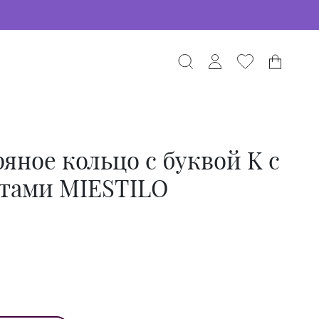
яное кольцо с буквой K с
тами MIESTILO