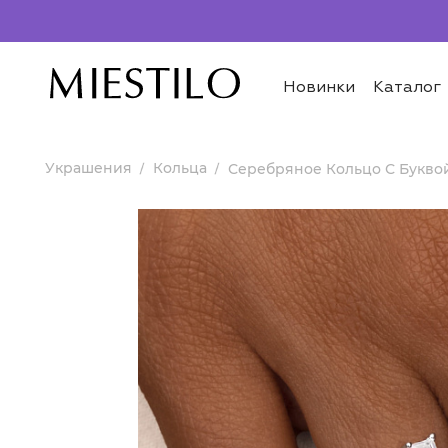
Новинки
Каталог
Украшения
Кольца
Серебряное Кольцо С Букво