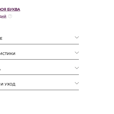
ВОЯ БУКВА
дий
Е
РИСТИКИ
А
 И УХОД