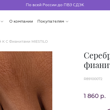
По всей России до ПВЗ СДЭК
О компании
Покупателям
й K С Фианитами MIESTILO
Серебр
фиани
R89100072
1 860 р.